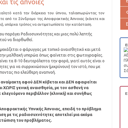
αι τις άπνοιες
αλητό κατά την διάρκεια του ύπνου, ταλαιπωρώντας τον
ετε από το Σύνδρομο της Αποφρακτικής Άπνοιας (κάνετε και
ε), υπάρχει τρόπος να αντιμετωπίσετε την κατάσταση.
που παράγει Ραδιοσυχνότητες και μιας πολύ λεπτής
τού να διορθωθεί.
Ε
 ψεκάζεται ο φάρυγγας με τοπικό αναισθητικό και μετά
 στην μαλθακή υπερώα όπως φαίνεται στις φωτογραφίες.
Αθ
Πλ
νει τα 8-10 δευτερόλεπτα την φορά, γιατί αυτός είναι ο
συ
ητες για να συρρικνώσουν (μικρύνουν) τον ιστό, που με
Σά
έποντας πιο ελεύθερη αναπνοή.
αναίμακτη αφού ΔΕΝ κόβεται και ΔΕΝ αφαιρείται
ται ΧΩΡΙΣ γενική αναισθησία, με τον ασθενή να
 ελεγχόμενο περιβάλλον (κλινική) και συνήθως
Ε
Αποφρακτικής Υπνικής Άπνοιας, επειδή το πρόβλημα
αση με τις ραδιοσυχνότητες αποτελεί μια ακόμα
μετώπιση του προβλήματος.