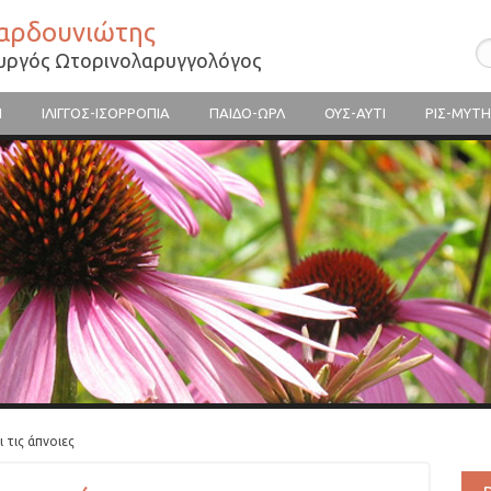
Βαρδουνιώτης
ουργός Ωτορινολαρυγγολόγος
Η
ΙΛΙΓΓΟΣ-ΙΣΟΡΡΟΠΙΑ
ΠΑΙΔΟ-ΩΡΛ
ΟΥΣ-ΑΥΤΙ
ΡΙΣ-ΜΥΤΗ
 τις άπνοιες