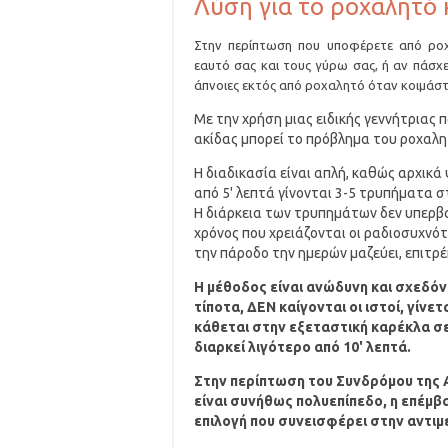
Λύση για το ροχαλητό κ
Στην περίπτωση που υποφέρετε από ροχ
εαυτό σας και τους γύρω σας, ή αν πάσχ
άπνοιες εκτός από ροχαλητό όταν κοιμάστ
Με την χρήση μιας ειδικής γεννήτριας 
ακίδας μπορεί το πρόβλημα του ροχαλη
Η διαδικασία είναι απλή, καθώς αρχικά
από 5' λεπτά γίνονται 3-5 τρυπήματα
Η διάρκεια των τρυπημάτων δεν υπερβαί
χρόνος που χρειάζονται οι ραδιοσυχνότ
την πάροδο την ημερών μαζεύει, επιτρ
Η μέθοδος είναι ανώδυνη και σχεδόν
τίποτα, ΔΕΝ καίγονται οι ιστοί, γίνε
κάθεται στην εξεταστική καρέκλα σε
διαρκεί λιγότερο από 10' λεπτά.
Στην περίπτωση του Συνδρόμου της 
είναι συνήθως πολυεπίπεδο, η επέμβ
επιλογή που συνεισφέρει στην αντι