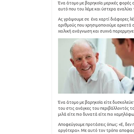
Ένα άτομο με βαρηκοΐα μερικές φορές 
αυτό που του λέμε και ύστερα αναλύει 
Ας γράψουμε σε ένα χαρτί διάφορες λέξ
αριθμούς που χρησιμοποιούμε αρκετά σ
χειλική ανάγνωση και συχνά παρερμηνε
Ένα άτομο με βαρηκοΐα είτε δυσκολεύε
του στις ανάγκες του περιβάλλοντός του
μιλά είτε πιο δυνατά είτε πιο χαμηλόφ
Αποφεύγουμε προτάσεις όπως: «Ε, δεν π
αργότερα». Με αυτό τον τρόπο αποφασίζ