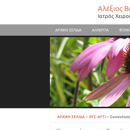
Αλέξιος 
Ιατρός Χειρ
ΑΡΧΙΚΗ ΣΕΛΙΔΑ
ΑΛΛΕΡΓΙΑ
ΦΩΝ
Γύρη λουλουδιών
>
>
ΑΡΧΙΚΗ ΣΕΛΙΔΑ
ΟΥΣ-ΑΥΤΙ
Συννενόηση