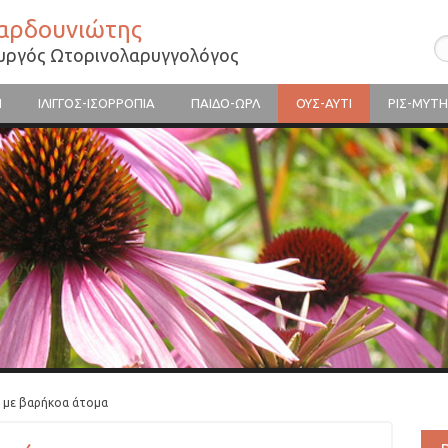
Βαρδουνιώτης
ουργός Ωτορινολαρυγγολόγος
Η
ΙΛΙΓΓΟΣ-ΙΣΟΡΡΟΠΙΑ
ΠΑΙΔΟ-ΩΡΛ
ΟΥΣ-ΑΥΤΙ
ΡΙΣ-ΜΥΤΗ
 με βαρήκοα άτομα