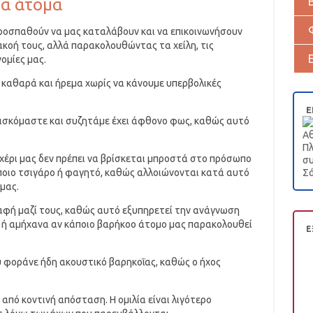
οα άτομα
ροσπαθούν να μας καταλάβουν και να επικοινωνήσουν
 ακοή τους, αλλά παρακολουθώντας τα χείλη, τις
ομίες μας.
με καθαρά και ήρεμα χωρίς να κάνουμε υπερβολικές
Ε
ρισκόμαστε και συζητάμε έχει άφθονο φως, καθώς αυτό
Αθ
Πλ
 χέρι μας δεν πρέπει να βρίσκεται μπροστά στο πρόσωπο
συ
άποιο τσιγάρο ή φαγητό, καθώς αλλοιώνονται κατά αυτό
Σά
μας.
αφή μαζί τους, καθώς αυτό εξυπηρετεί την ανάγνωση
α ή αμήχανα αν κάποιο βαρήκοο άτομο μας παρακολουθεί
Ε
 φοράνε ήδη ακουστικό βαρηκοΐας, καθώς ο ήχος
από κοντινή απόσταση. Η ομιλία είναι λιγότερο