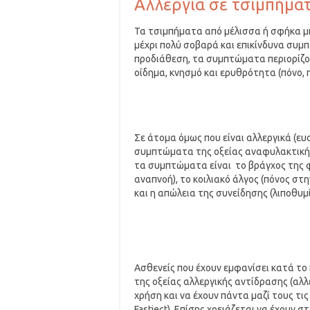
Αλλεργία σε τσιμπήμα
Τα τσιμπήματα από μέλισσα ή σφήκα μ
μέχρι πολύ σοβαρά και επικίνδυνα συμ
προδιάθεση, τα συμπτώματα περιορίζο
οίδημα, κνησμό και ερυθρότητα (πόνο, 
Σε άτομα όμως που είναι αλλεργικά (ε
συμπτώματα της οξείας αναφυλακτικής
τα συμπτώματα είναι το βράγχος της φ
αναπνοή), το κοιλιακό άλγος (πόνος στη
και η απώλεια της συνείδησης (λιποθυμί
Ασθενείς που έχουν εμφανίσει κατά το
της οξείας αλλεργικής αντίδρασης (αλλ
χρήση και να έχουν πάντα μαζί τους τι
Fastject). Επίσης χρειάζεται να έχουν 