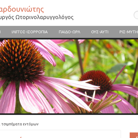
Βαρδουνιώτης
ουργός Ωτορινολαρυγγολόγος
Η
ΙΛΙΓΓΟΣ-ΙΣΟΡΡΟΠΙΑ
ΠΑΙΔΟ-ΩΡΛ
ΟΥΣ-ΑΥΤΙ
ΡΙΣ-ΜΥΤΗ
ε τσιμπήματα εντόμων