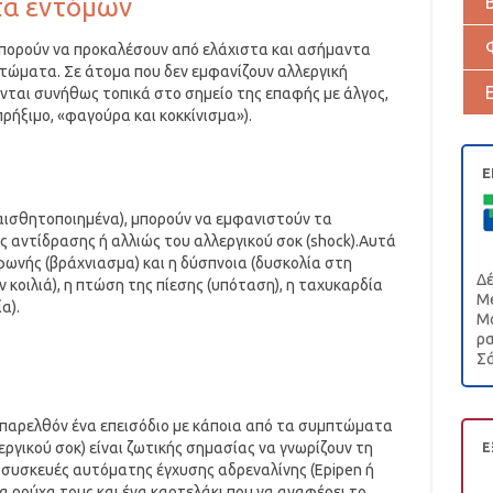
τα εντόμων
πορούν να προκαλέσουν από ελάχιστα και ασήμαντα
πτώματα. Σε άτομα που δεν εμφανίζουν αλλεργική
νται συνήθως τοπικά στο σημείο της επαφής με άλγος,
πρήξιμο, «φαγούρα και κοκκίνισμα»).
Ε
υαισθητοποιημένα), μπορούν να εμφανιστούν τα
 αντίδρασης ή αλλιώς του αλλεργικού σοκ (shock).Αυτά
ωνής (βράχνιασμα) και η δύσπνοια (δυσκολία στη
Δέ
ν κοιλιά), η πτώση της πίεσης (υπόταση), η ταχυκαρδία
Me
α).
Μα
ρα
Σά
 παρελθόν ένα επεισόδιο με κάποια από τα συμπτώματα
εργικού σοκ) είναι ζωτικής σημασίας να γνωρίζουν τη
Ε
ς συσκευές αυτόματης έγχυσης αδρεναλίνης (Epipen ή
στα ρούχα τους και ένα καρτελάκι που να αναφέρει το