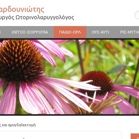
Βαρδουνιώτης
ουργός Ωτορινολαρυγγολόγος
Η
ΙΛΙΓΓΟΣ-ΙΣΟΡΡΟΠΙΑ
ΠΑΙΔΟ-ΩΡΛ
ΟΥΣ-ΑΥΤΙ
ΡΙΣ-ΜΥΤΗ
ς και αμυγδαλεκτομή