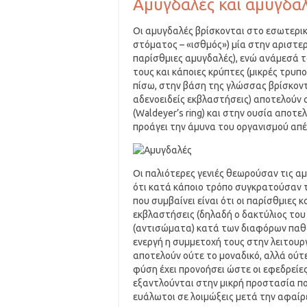
Αμυγδαλές και αμυγδα
Οι αμυγδαλές βρίσκονται στο εσωτερικ
στόματος – «ισθμός») μία στην αριστερ
παρίσθμιες αμυγδαλές), ενώ ανάμεσά τ
τους και κάποιες κρύπτες (μικρές τρυπο
πίσω, στην βάση της γλώσσας βρίσκοντα
αδενοειδείς εκβλαστήσεις) αποτελούν 
(Waldeyer’s ring) και στην ουσία αποτε
προάγει την άμυνα του οργανισμού απέ
Οι παλιότερες γενιές θεωρούσαν τις α
ότι κατά κάποιο τρόπο συγκρατούσαν τ
που συμβαίνει είναι ότι οι παρίσθμιες κ
εκβλαστήσεις (δηλαδή ο δακτύλιος το
(αντισώματα) κατά των διαφόρων παθο
ενεργή η συμμετοχή τους στην λειτουρ
αποτελούν ούτε το μοναδικό, αλλά ούτε
φύση έχει προνοήσει ώστε οι εφεδρείε
εξαντλούνται στην μικρή προστασία πο
ευάλωτοι σε λοιμώξεις μετά την αφαίρ