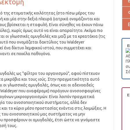
λεκτομή
ό της στοματικής κοιλότητας (στο πίσω μέρος του
ή και μία στην δεξιά πλευρά (ιατρικά ονομάζονται και
ους βρίσκεται η σταφυλή. Είναι σύνηθες να έχουν πάνω
ύλες), χωρίς όμως αυτό να είναι απαραίτητο. Ακόμα πιο
ι οι γλωσσικές αμυγδαλές και μαζί με τα κρεατάκια (τις
αυτό που ονομάζεται δακτύλιος του Waldeyer
Ε
λεί ένα δίκτυο λεμφικού ιστού, που συμμετέχει και
ναντι σε ποικίλα παθογόνα.
Αθ
Πλ
συ
Σά
μυγδαλές ως "φίλτρο του οργανισμού", αφού πίστευαν
α μικρόβια και τους ιούς. Στην πραγματικότητα αυτό
αι οι γλωσσικές αμυγδαλές, όπως και οι αδενοειδείς
υ Waldeyer που αναφέραμε) παράγουν ανοσοσφαιρίνες
Ε
γόνων μικροοργανισμών. Είναι λοιπόν πραγματικά
γία του ανοσοποιητικού συστήματος, αλλά δεν
 και το κύριο μέσο προστασίας ενάντια στις λοιμώξεις. Η
ς του ανοσοποιητικού μας συστήματος να μην
υ προσφέρουν οι αμυγδαλές, έτσι ώστε να γινόμαστε
εσή τους.