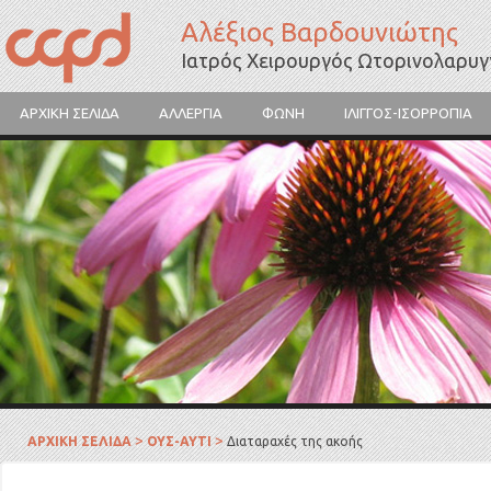
Αλέξιος Βαρδουνιώτης
Ιατρός Χειρουργός Ωτορινολαρυ
ΑΡΧΙΚΗ ΣΕΛΙΔΑ
ΑΛΛΕΡΓΙΑ
ΦΩΝΗ
ΙΛΙΓΓΟΣ-ΙΣΟΡΡΟΠΙΑ
Γύρη λουλουδιών
>
>
ΑΡΧΙΚΗ ΣΕΛΙΔΑ
ΟΥΣ-ΑΥΤΙ
Διαταραχές της ακοής